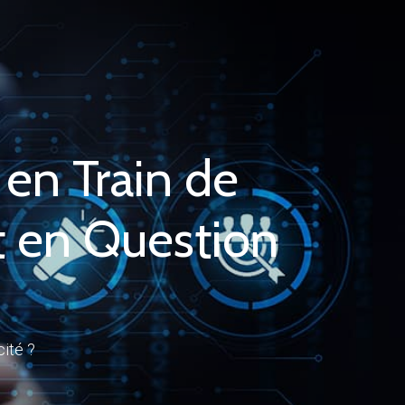
 en Train de
t en Question
cité ?