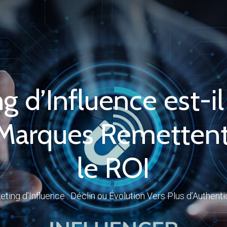
g d’Influence est-il
 Marques Remetten
le ROI
ting d’Influence : Déclin ou Évolution Vers Plus d’Authenti