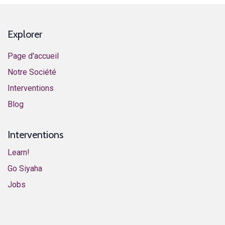
Explorer
Page d'accueil
Notre Société
Interventions
​Blog​
Interventions
Learn!
​​​​​​G​o ​S​i​y​aha​
​​​​​​J​o​bs​​