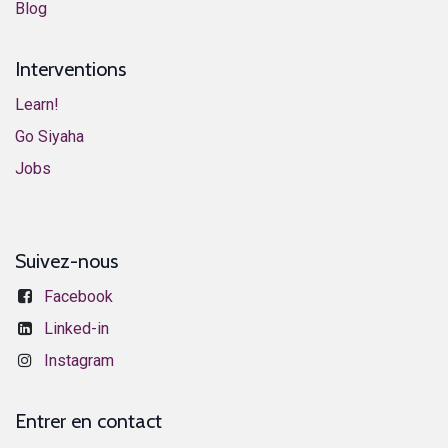
​Blog​
Interventions
Learn!
​​​​​​G​o ​S​i​y​aha​
​​​​​​J​o​bs​​
Suivez-nous
Facebook
​​​​​​​​​L​i​n​k​e​d​-​i​n
Instagram
Entrer en contact