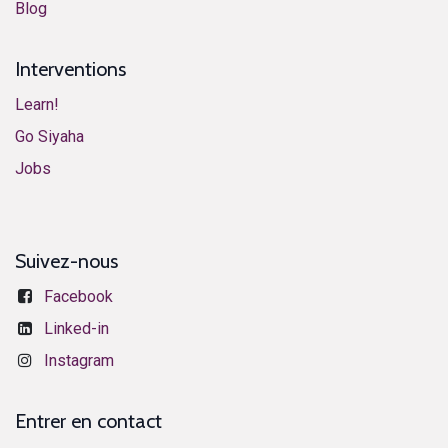
​Blog​
Interventions
Learn!
​​​​​​G​o ​S​i​y​aha​
​​​​​​J​o​bs​​
Suivez-nous
Facebook
​​​​​​​​​L​i​n​k​e​d​-​i​n
Instagram
Entrer en contact