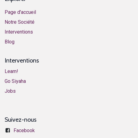
Page d'accueil
Notre Société
Interventions
​Blog​
Interventions
Learn!
​​​​​​G​o ​S​i​y​aha​
​​​​​​J​o​bs​​
Suivez-nous
Facebook