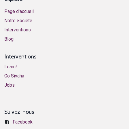
Page d'accueil
Notre Société
Interventions
​Blog​
Interventions
Learn!
​​​​​​G​o ​S​i​y​aha​
​​​​​​J​o​bs​​
Suivez-nous
Facebook