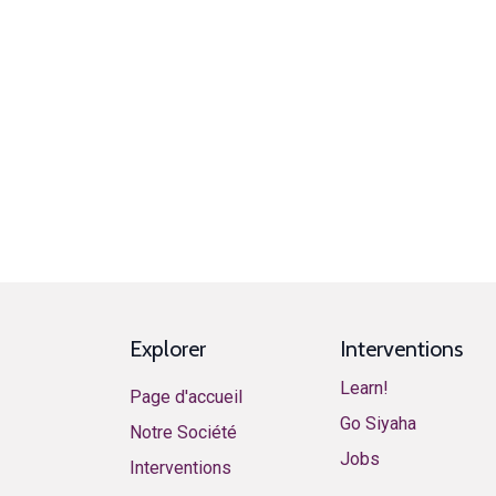
Explorer
Interventions
Learn!
Page d'accueil
​​​​​​G​o ​S​i​y​aha​
Notre Société
​​​​​​J​o​bs​​
Interventions