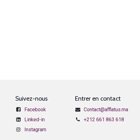
Suivez-nous
Entrer en contact
Facebook
Contact@afflatus.ma
​​​​​​​​​L​i​n​k​e​d​-​i​n
+212 661 863 618
Instagram